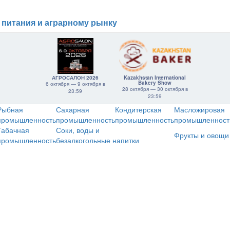
 питания и аграрному рынку
АГРОСАЛОН 2026
Kazakhstan International
Bakery Show
6 октября — 9 октября в
28 октября — 30 октября в
23:59
23:59
Рыбная
Сахарная
Кондитерская
Масложировая
промышленность
промышленность
промышленность
промышленност
Табачная
Соки, воды и
Фрукты и овощи
промышленность
безалкогольные напитки