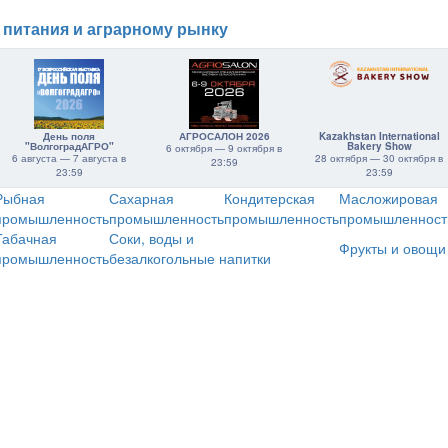
 питания и аграрному рынку
День поля
АГРОСАЛОН 2026
Kazakhstan International
"ВолгоградАГРО"
Bakery Show
6 октября — 9 октября в
6 августа — 7 августа в
28 октября — 30 октября в
23:59
23:59
23:59
Рыбная
Сахарная
Кондитерская
Масложировая
промышленность
промышленность
промышленность
промышленност
Табачная
Соки, воды и
Фрукты и овощи
промышленность
безалкогольные напитки