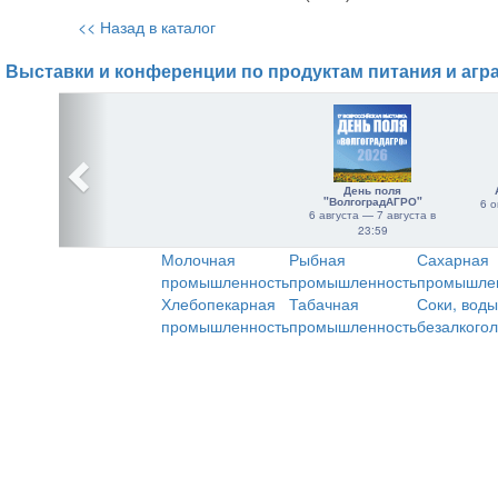
<< Назад в каталог
Выставки и конференции по продуктам питания и агр
День поля
"ВолгоградАГРО"
6 о
6 августа — 7 августа в
23:59
Молочная
Рыбная
Сахарная
промышленность
промышленность
промышле
Хлебопекарная
Табачная
Соки, воды
промышленность
промышленность
безалкого