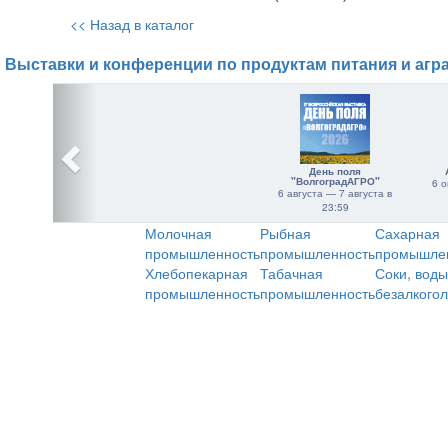
<< Назад в каталог
Выставки и конференции по продуктам питания и агр
День поля
"ВолгоградАГРО"
6 о
6 августа — 7 августа в
23:59
Молочная
Рыбная
Сахарная
промышленность
промышленность
промышле
Хлебопекарная
Табачная
Соки, воды
промышленность
промышленность
безалкого