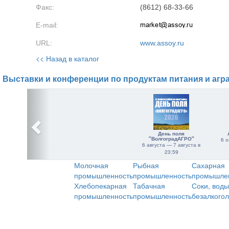
Факс:
(8612) 68-33-66
E-mail:
URL:
www.assoy.ru
<< Назад в каталог
Выставки и конференции по продуктам питания и агр
День поля
"ВолгоградАГРО"
6 о
6 августа — 7 августа в
23:59
Молочная
Рыбная
Сахарная
промышленность
промышленность
промышле
Хлебопекарная
Табачная
Соки, воды
промышленность
промышленность
безалкого