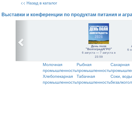
<< Назад в каталог
Выставки и конференции по продуктам питания и агр
День поля
"ВолгоградАГРО"
6 о
6 августа — 7 августа в
23:59
Молочная
Рыбная
Сахарная
промышленность
промышленность
промышле
Хлебопекарная
Табачная
Соки, воды
промышленность
промышленность
безалкого