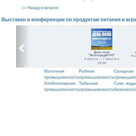
<< Назад в каталог
Выставки и конференции по продуктам питания и агр
День поля
"ВолгоградАГРО"
6 о
6 августа — 7 августа в
23:59
Молочная
Рыбная
Сахарная
промышленность
промышленность
промышле
Хлебопекарная
Табачная
Соки, воды
промышленность
промышленность
безалкого