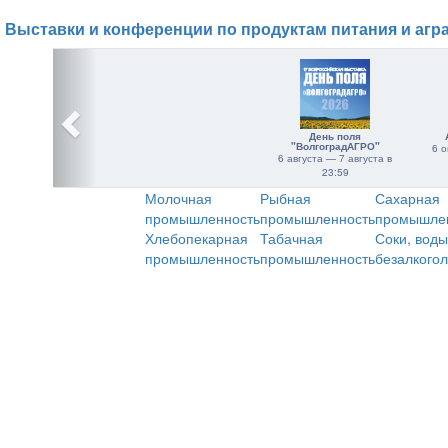
Выставки и конференции по продуктам питания и агр
День поля
"ВолгоградАГРО"
6 о
6 августа — 7 августа в
23:59
Молочная
Рыбная
Сахарная
промышленность
промышленность
промышле
Хлебопекарная
Табачная
Соки, воды
промышленность
промышленность
безалкого