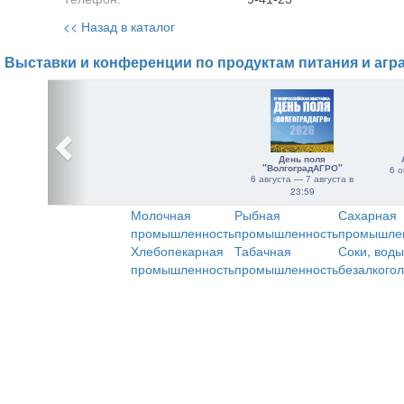
<< Назад в каталог
Выставки и конференции по продуктам питания и агр
День поля
"ВолгоградАГРО"
6 о
6 августа — 7 августа в
23:59
Молочная
Рыбная
Сахарная
промышленность
промышленность
промышле
Хлебопекарная
Табачная
Соки, воды
промышленность
промышленность
безалкого