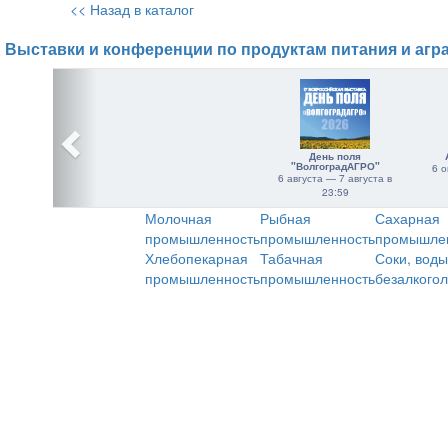
<< Назад в каталог
Выставки и конференции по продуктам питания и агр
День поля
"ВолгоградАГРО"
6 о
6 августа — 7 августа в
23:59
Молочная
Рыбная
Сахарная
промышленность
промышленность
промышле
Хлебопекарная
Табачная
Соки, воды
промышленность
промышленность
безалкого