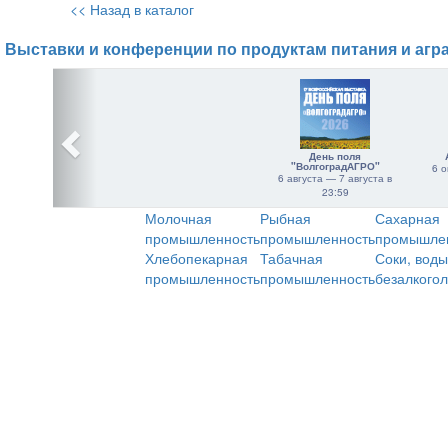
<< Назад в каталог
Выставки и конференции по продуктам питания и агр
День поля
"ВолгоградАГРО"
6 о
6 августа — 7 августа в
23:59
Молочная
Рыбная
Сахарная
промышленность
промышленность
промышле
Хлебопекарная
Табачная
Соки, воды
промышленность
промышленность
безалкого