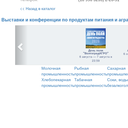
<< Назад в каталог
Выставки и конференции по продуктам питания и агр
День поля
"ВолгоградАГРО"
6 о
6 августа — 7 августа в
23:59
Молочная
Рыбная
Сахарная
промышленность
промышленность
промышле
Хлебопекарная
Табачная
Соки, воды
промышленность
промышленность
безалкого