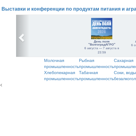
Выставки и конференции по продуктам питания и агр
День поля
"ВолгоградАГРО"
6 о
6 августа — 7 августа в
23:59
Молочная
Рыбная
Сахарная
промышленность
промышленность
промышле
Хлебопекарная
Табачная
Соки, воды
промышленность
промышленность
безалкого
<