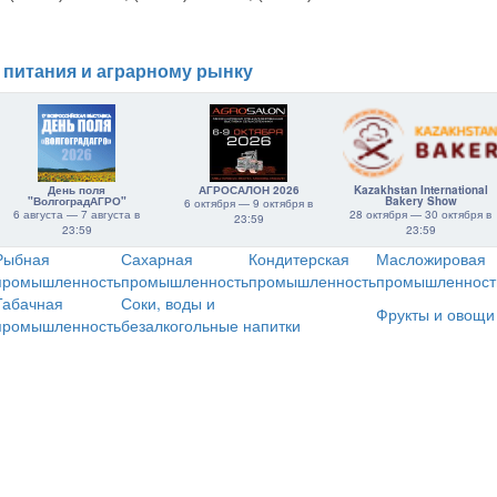
 питания и аграрному рынку
День поля
АГРОСАЛОН 2026
Kazakhstan International
"ВолгоградАГРО"
Bakery Show
6 октября — 9 октября в
6 августа — 7 августа в
28 октября — 30 октября в
23:59
23:59
23:59
Рыбная
Сахарная
Кондитерская
Масложировая
промышленность
промышленность
промышленность
промышленност
Табачная
Соки, воды и
Фрукты и овощи
промышленность
безалкогольные напитки