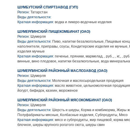
ШУМБУТСКИЙ СПИРТЗАВОД (ГУП)
Регион:
Татарстан
Виды деятельности:
Краткая информация:
водка и ликеро-водочные изделия
ШУМЕРЛИНСКИЙ ПИЩЕКОМБИНАТ (ОАО)
Регион:
Шумерля
Виды деятельности:
Пиво, напитки безалкогольные, Пищевые конц
наполнители, приправы, соусы, Кондитерские изделия не мучные,
изделия мучные
Краткая информация:
печенье, пряники, мармелад, , руб.,, , кг,, , ру
винные, вино плодовое, напитки безалкогольные, вода минеральна
ШУМЕРЛИНСКИЙ РАЙОННЫЙ МАСЛОЗАВОД (ОАО)
Регион:
Шумерля
Виды деятельности:
Молочная и маслосыродельная продукция
Краткая информация:
масло животное, цельномолочная продукция, 
йогурт, бифидок, казеин, мороженое
ШУМЕРЛИНСКИЙ РАЙОННЫЙ МЯСОКОМБИНАТ (ОАО)
Регион:
Шумерля
Виды деятельности:
Шерсть и шкуры, Корма и комбикорма, Жиры ж
Полуфабрикаты мясные, Колбасные изделия, Субпродукты, Мясо
Краткая информация:
мясо и субпродукты, жир пищевой, корма мя
блочное, шкуры крупного рогатого скота, шкуры свин