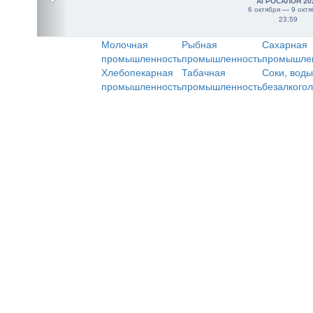
АГРОСАЛОН 20
6 октября — 9 октя
23:59
Молочная
Рыбная
Сахарная
промышленность
промышленность
промышле
Хлебопекарная
Табачная
Соки, воды
промышленность
промышленность
безалкого