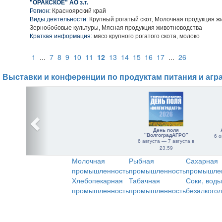
"ОРАКСКОЕ" АО з.т.
Регион:
Красноярский край
Виды деятельности:
Крупный рогатый скот, Молочная продукция ж
Зернобобовые культуры, Мясная продукция животноводства
Краткая информация:
мясо крупного рогатого скота, молоко
1
...
7
8
9
10
11
12
13
14
15
16
17
...
26
Выставки и конференции по продуктам питания и агр
День поля
"ВолгоградАГРО"
6 о
6 августа — 7 августа в
23:59
Молочная
Рыбная
Сахарная
промышленность
промышленность
промышле
Хлебопекарная
Табачная
Соки, воды
промышленность
промышленность
безалкого