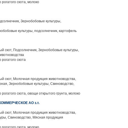
 рогатого скота, молоко
дсолнечник, Зернобобовые культуры,
нобобовые культуры, подсолнечник, картофель
й скот, Подсолнечник, Зернобобовые культуры,
животноводства
 рогатого скота
й скот, Молочная продукция животноводства,
рная, Зернобобовые культуры, Свиноводство,
 рогатого скота, овощи открытого грунта, молоко
ОММЕРЧЕСКОЕ АО з.т.
й скот, Молочная продукция животноводства,
уры, Свиноводство, Мясная продукция
 рогатого скота, молоко