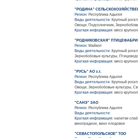
"РОДИНА" СЕЛЬСКОХОЗЯЙСТВ
Регион:
Республика Адыгея
Виды деятельности:
Крупный рогаты
Овощи, Подсолнечник, Зернобобовы
Краткая информация:
мясо крупного
"РОДНИКОВСКАЯ" ПТИЦЕФАБРИКА 
Регион:
Майкоп
Виды деятельности:
Крупный рогаты
Зернобобовые культуры, Птицеводс
Краткая информация:
мясо крупного
"РУСЬ" АО з.т.
Регион:
Республика Адыгея
Виды деятельности:
Крупный рогаты
Овощи, Зернобобовые культуры, Св
Краткая информация:
мясо крупного
"САНЭ" ЗАО
Регион:
Республика Адыгея
Виды деятельности:
Краткая информация:
напитки слабо
виноградное, вино плодовое
"СЕВАСТОПОЛЬСКОЕ" ТОО