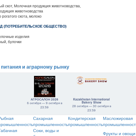
й скот, Молочная продукция животноводства,
родукция животноводства
 рогатого скота, молоко
Д (ПОТРЕБИТЕЛЬСКОЕ ОБЩЕСТВО)
улочные изделия
ый, булочки
 питания и аграрному рынку
АГРОСАЛОН 2026
Kazakhstan International
Bakery Show
6 октября — 9 октября в
28 октября — 30 октября в
23:59
23:59
Рыбная
Сахарная
Кондитерская
Масложировая
промышленность
промышленность
промышленность
промышленност
Табачная
Соки, воды и
Фрукты и овощи