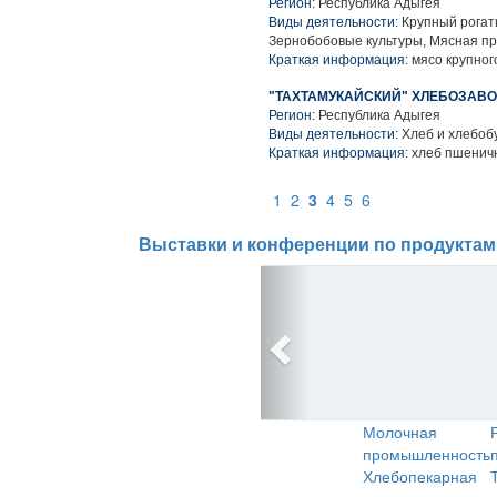
Регион:
Республика Адыгея
Виды деятельности:
Крупный рогаты
Зернобобовые культуры, Мясная п
Краткая информация:
мясо крупного
"ТАХТАМУКАЙСКИЙ" ХЛЕБОЗАВО
Регион:
Республика Адыгея
Виды деятельности:
Хлеб и хлебоб
Краткая информация:
хлеб пшеничн
1
2
3
4
5
6
Выставки и конференции по продуктам
Молочная
промышленность
Хлебопекарная