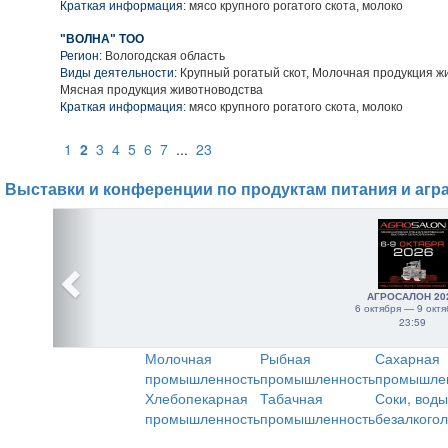
Краткая информация:
мясо крупного рогатого скота, молоко
"ВОЛНА" ТОО
Регион:
Вологодская область
Виды деятельности:
Крупный рогатый скот, Молочная продукция ж
Мясная продукция животноводства
Краткая информация:
мясо крупного рогатого скота, молоко
1
2
3
4
5
6
7
...
23
Выставки и конференции по продуктам питания и агр
АГРОСАЛОН 20
6 октября — 9 октя
23:59
Молочная
Рыбная
Сахарная
промышленность
промышленность
промышле
Хлебопекарная
Табачная
Соки, воды
промышленность
промышленность
безалкого