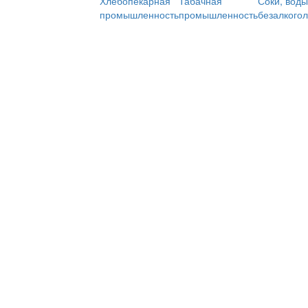
Хлебопекарная
Табачная
Соки, воды
промышленность
промышленность
безалкого