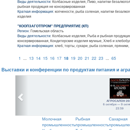
Виды деятельности:
Колбасные изделия, Пиво, напитки безалкого
рыбная продукция не консервированная
Краткая информация:
копчености, рыба соленая, напитки безалко
изделия
"КООПЗАГОТПРОМ" ПРЕДПРИЯТИЕ (КП)
Регион:
Гомельская область
Виды деятельности:
Колбасные изделия, Рыба и рыбная продукци
консервированная, Кондитерские изделия мучные, Хлеб и хлебоб
Краткая информация:
хлеб, торты, сухари, рыба соленая, пряники,
1
...
13
14
15
16
17
18
19
20
21
22
23
...
65
Выставки и конференции по продуктам питания и агр
АГРОСАЛОН 20
6 октября — 9 октя
23:59
Молочная
Рыбная
Сахарная
промышленность
промышленность
промышле