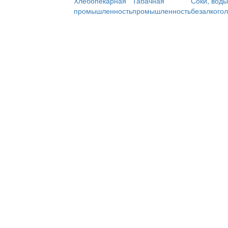
Хлебопекарная
Табачная
Соки, воды
промышленность
промышленность
безалкого