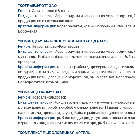
"КОЛРЫБФЛОТ" ЗАО
Регион:
Сахалинская область
Виды деятельности:
Морепродукты и консервы из морепродуктов,
продукция не консервированная
Краткая информация:
морепродукты, крабы мороженые, камбала м
мороженая
"КОМАНДОР" РЫБОКОНСЕРВНЫЙ ЗАВОД (ОАО)
Регион:
Петропавловск-Камчатский
Виды деятельности:
Морепродукты и консервы из морепродуктов, Кл
мука, перо, Рыба и рыбная продукция не консервированная, Рыбн
пресервы
Краткая информация:
консервы рыбные, пресервы, сельдь, сельдь
полуфабрикаты рыбные, изделия балычные, рыба вяленая, рыба 
продукция непищевая, рыба мороженая, рыба соленая, морепроду
морепродуктов, икра рыбная
"КОМПИЩЕПРОМ" ОАО
Регион:
Новоалександровск
Виды деятельности:
Кондитерские изделия не мучные, Макароны 
мучные изделия, Хлеб и хлебобулочные изделия, Пищевые концен
наполнители, приправы, соусы, Рыба и рыбная продукция не конс
Краткая информация:
рыбная продукция, уксус, макаронные издели
вермишель, кондитерские изделия из сахара, рыба копченая, хле
"КОМПЛЕКС" РЫБОЛОВЕЦКАЯ АРТЕЛЬ