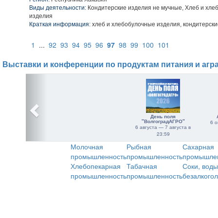
Виды деятельности:
Кондитерские изделия не мучные, Хлеб и хле
изделия
Краткая информация:
хлеб и хлебобулочные изделия, кондитерски
1
...
92
93
94
95
96
97
98
99
100
101
Выставки и конференции по продуктам питания и агр
День поля
"ВолгоградАГРО"
6 о
6 августа — 7 августа в
23:59
Молочная
Рыбная
Сахарная
промышленность
промышленность
промышле
Хлебопекарная
Табачная
Соки, воды
промышленность
промышленность
безалкого