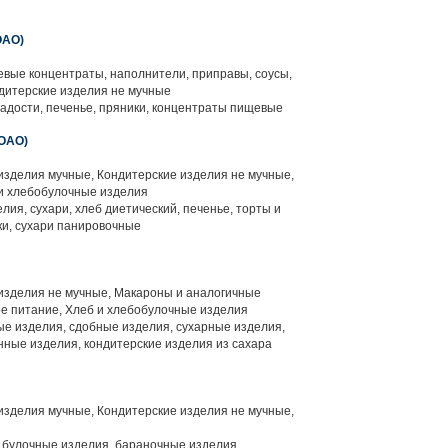
ОАО)
вые концентраты, наполнители, приправы, соусы,
дитерские изделия не мучные
адости, печенье, пряники, концентраты пищевые
ОАО)
изделия мучные, Кондитерские изделия не мучные,
 и хлебобулочные изделия
ия, сухари, хлеб диетический, печенье, торты и
ки, сухари панировочные
изделия не мучные, Макароны и аналогичные
ое питание, Хлеб и хлебобулочные изделия
ые изделия, сдобные изделия, сухарные изделия,
нные изделия, кондитерские изделия из сахара
изделия мучные, Кондитерские изделия не мучные,
 булочные изделия, бараночные изделия,