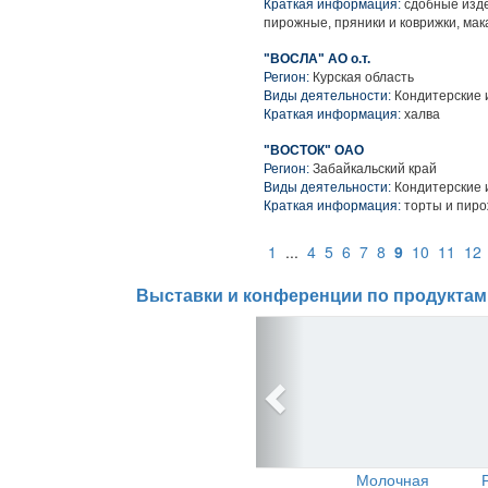
Краткая информация:
сдобные изде
пирожные, пряники и коврижки, ма
"ВОСЛА" АО о.т.
Регион:
Курская область
Виды деятельности:
Кондитерские 
Краткая информация:
халва
"ВОСТОК" ОАО
Регион:
Забайкальский край
Виды деятельности:
Кондитерские 
Краткая информация:
торты и пиро
1
...
4
5
6
7
8
9
10
11
12
Выставки и конференции по продуктам
Молочная