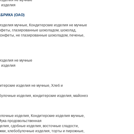
изделия не мучные
 изделия
БРИКА (ОАО)
изделия мучные, Кондитерские изделия не мучные
нфеты, глазированные шоколадом, шоколад,
онфеты, не глазированные шоколадом, печенье,
изделия не мучные
 изделия
итерские изделия не мучные, Хлеб и
булочные изделия, кондитерские изделия, майонез
улочные изделия, Кондитерские изделия мучные,
Мука продовольственная
елия, сдобные изделия, восточные сладости,
ижки, хлебобулочные изделия, торты и пирожные,