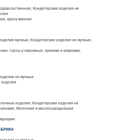
одовольственная, Кондитерские изделия не
делия
ая, крупа манная
изделия мучные, Кондитерские изделия не мучные,
лия, торты и пирожные, пряники и коврижки,
изделия не мучные
 изделия
улочные изделия, Кондитерские изделия не
ариновая, Молочная и маслосыродельная
маргарин
АБРИКА