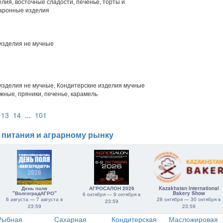
лия, восточные сладости, печенье, торты и
каронные изделия
изделия не мучные
изделия не мучные, Кондитерские изделия мучные
жные, пряники, печенье, карамель
13
14
...
101
 питания и аграрному рынку
День поля
АГРОСАЛОН 2026
Kazakhstan International
"ВолгоградАГРО"
Bakery Show
6 октября — 9 октября в
6 августа — 7 августа в
28 октября — 30 октября в
23:59
23:59
23:59
Рыбная
Сахарная
Кондитерская
Масложировая