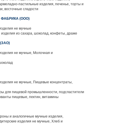
мармеладно-пастильные изделия, печенье, торты и
ки, восточные сладости
ФАБРИКА (ООО)
изделия не мучные
 изделия из сахара, шоколад, конфеты, драже
(ЗАО)
изделия не мучные, Молочная и
шоколад
изделия не мучные, Пищевые концентраты,
ры для пищевой промышленности, подсластители
ерванты пищевые, пектин, витамины
роны и аналогичные мучные изделия,
дитерские изделия не мучные, Хлеб и