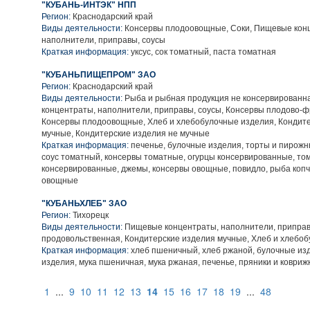
"КУБАНЬ-ИНТЭК" НПП
Регион:
Краснодарский край
Виды деятельности:
Консервы плодоовощные, Соки, Пищевые кон
наполнители, приправы, соусы
Краткая информация:
уксус, сок томатный, паста томатная
"КУБАНЬПИЩЕПРОМ" ЗАО
Регион:
Краснодарский край
Виды деятельности:
Рыба и рыбная продукция не консервированн
концентраты, наполнители, приправы, соусы, Консервы плодово-ф
Консервы плодоовощные, Хлеб и хлебобулочные изделия, Кондит
мучные, Кондитерские изделия не мучные
Краткая информация:
печенье, булочные изделия, торты и пирожн
соус томатный, консервы томатные, огурцы консервированные, то
консервированные, джемы, консервы овощные, повидло, рыба коп
овощные
"КУБАНЬХЛЕБ" ЗАО
Регион:
Тихорецк
Виды деятельности:
Пищевые концентраты, наполнители, приправ
продовольственная, Кондитерские изделия мучные, Хлеб и хлебо
Краткая информация:
хлеб пшеничный, хлеб ржаной, булочные из
изделия, мука пшеничная, мука ржаная, печенье, пряники и коврижк
1
...
9
10
11
12
13
14
15
16
17
18
19
...
48