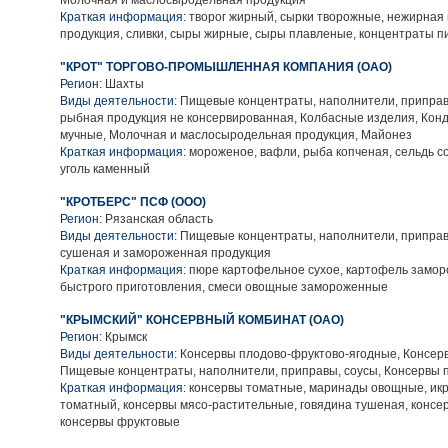
Молочная и маслосыродельная продукция
Краткая информация:
творог жирный, сырки творожные, нежирная
продукция, сливки, сыры жирные, сыры плавленые, концентраты п
"КРОТ" ТОРГОВО-ПРОМЫШЛЕННАЯ КОМПАНИЯ (ОАО)
Регион:
Шахты
Виды деятельности:
Пищевые концентраты, наполнители, приправ
рыбная продукция не консервированная, Колбасные изделия, Кон
мучные, Молочная и маслосыродельная продукция, Майонез
Краткая информация:
мороженое, вафли, рыба копченая, сельдь со
уголь каменный
"КРОТБЕРС" ПСФ (ООО)
Регион:
Рязанская область
Виды деятельности:
Пищевые концентраты, наполнители, приправ
сушеная и замороженная продукция
Краткая информация:
пюре картофельное сухое, картофель замор
быстрого приготовления, смеси овощные замороженные
"КРЫМСКИЙ" КОНСЕРВНЫЙ КОМБИНАТ (ОАО)
Регион:
Крымск
Виды деятельности:
Консервы плодово-фруктово-ягодные, Консер
Пищевые концентраты, наполнители, приправы, соусы, Консервы
Краткая информация:
консервы томатные, маринады овощные, икр
томатный, консервы мясо-растительные, говядина тушеная, консе
консервы фруктовые