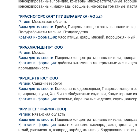
консервированные, повидло, консервы мясо-растительные, гороше
консервированный, маринады овощные, консервы томатные, паста
"КРАСНОГОРСКАЯ" ПТИЦЕФАБРИКА (АО з.т.)
Регион:
Московская область
Виды деятельности:
Грибы, Пищевые концентраты, наполнители, п
Полуфабрикаты мясные, Птицеводство
Краткая информация:
мясо птицы, фарш мясной, порошок яичный,
"КРАХМАЛ-ЦЕНТР" ООО
Регион:
Москва
Виды деятельности:
Пищевые концентраты, наполнители, приправ
Краткая информация:
добавки витаминно-минеральные для пищев
промышленности
"КРЕКЕР ПЛЮС" ООО
Регион:
Санкт-Петербург
Виды деятельности:
Консервы плодоовощные, Пищевые концентра
приправы, соусы, Хлеб и хлебобулочные изделия, Кондитерские и
Краткая информация:
печенье, бараночные изделия, соусы, конс
"КРИОГЕН" ФИРМА (ООО)
Регион:
Рязанская область
Виды деятельности:
Пищевые концентраты, наполнители, приправ
Краткая информация:
газы технические, кислород, азот, аргон, аце
гелий, углекислота, водород, карбид кальция, оборудование газос