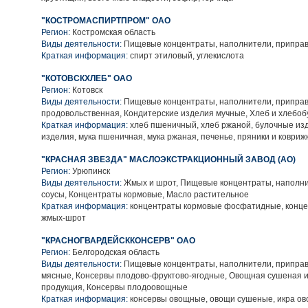
"КОСТРОМАСПИРТПРОМ" ОАО
Регион:
Костромская область
Виды деятельности:
Пищевые концентраты, наполнители, приправ
Краткая информация:
спирт этиловый, углекислота
"КОТОВСКХЛЕБ" ОАО
Регион:
Котовск
Виды деятельности:
Пищевые концентраты, наполнители, приправ
продовольственная, Кондитерские изделия мучные, Хлеб и хлебо
Краткая информация:
хлеб пшеничный, хлеб ржаной, булочные из
изделия, мука пшеничная, мука ржаная, печенье, пряники и коврижк
"КРАСНАЯ ЗВЕЗДА" МАСЛОЭКСТРАКЦИОННЫЙ ЗАВОД (АО)
Регион:
Урюпинск
Виды деятельности:
Жмых и шрот, Пищевые концентраты, наполни
соусы, Концентраты кормовые, Масло растительное
Краткая информация:
концентраты кормовые фосфатидные, конц
жмых-шрот
"КРАСНОГВАРДЕЙСККОНСЕРВ" ОАО
Регион:
Белгородская область
Виды деятельности:
Пищевые концентраты, наполнители, приправ
мясные, Консервы плодово-фруктово-ягодные, Овощная сушеная 
продукция, Консервы плодоовощные
Краткая информация:
консервы овощные, овощи сушеные, икра ов