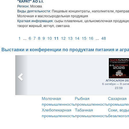
"КАРАТ" АО з.т.
Регион:
Москва
Виды деятельности:
Пищевые концентраты, наполнители, приправ
Молочная и маслосыродельная продукция
Краткая информация:
сыры плавленые, цельномолочная продукци
творог жирный, кетчуп, сметана
1
...
6
7
8
9
10
11
12
13
14
15
16
...
48
Выставки и конференции по продуктам питания и агр
АГРОСАЛОН 20
6 октября — 9 октя
23:59
Молочная
Рыбная
Сахарная
промышленность
промышленность
промышле
Хлебопекарная
Табачная
Соки, воды
промышленность
промышленность
безалкого