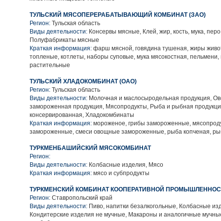
ТУЛЬСКИЙ МЯСОПЕРЕРАБАТЫВАЮЩИЙ КОМБИНАТ (ЗАО)
Регион:
Тульская область
Виды деятельности:
Консервы мясные, Клей, жир, кость, мука, пер
Полуфабрикаты мясные
Краткая информация:
фарш мясной, говядина тушеная, жиры жив
топленые, котлеты, наборы суповые, мука мясокостная, пельмени,
растительные
ТУЛЬСКИЙ ХЛАДОКОМБИНАТ (ОАО)
Регион:
Тульская область
Виды деятельности:
Молочная и маслосыродельная продукция, О
замороженная продукция, Мясопродукты, Рыба и рыбная продукци
консервированная, Хладокомбинаты
Краткая информация:
мороженое, грибы замороженные, мясопрод
замороженные, смеси овощные замороженные, рыба копченая, ры
ТУРКМЕНБАШИЙСКИЙ МЯСОКОМБИНАТ
Регион:
Виды деятельности:
Колбасные изделия, Мясо
Краткая информация:
мясо и субпродукты
ТУРКМЕНСКИЙ КОМБИНАТ КООПЕРАТИВНОЙ ПРОМЫШЛЕННОС
Регион:
Ставропольский край
Виды деятельности:
Пиво, напитки безалкогольные, Колбасные из
Кондитерские изделия не мучные, Макароны и аналогичные мучные