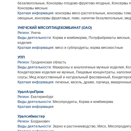
безалкогольные, Консервы плодово-фруктово-ягодные, Консервы 
Консервы мясные
Краткая информация:
консервы мясо-растительные, консервы том
овощные, консервы фруктовые, пиво, напитки безалкогольные, м
УНЕЧСКИЙ МЯСОПТИЦЕКОМБИНАТ (ОАО)
Регион:
Унеча
Виды деятельности:
Корма и комбикорма, Полуфабрикаты мясные,
изделия
Краткая информация:
мясо и субпродукты, корма мясокостные
УПП
Регион:
Гродненская область
Виды деятельности:
Макароны и аналогичные мучные изделия, Ко
Кондитерские изделия не мучные, Пищевые концентраты, наполни
соусы, Мед искусственный и натуральный фасованный, Кондитерс
Краткая информация:
печенье, кисель, драже, горчица, макаронны
УралАгроПром
Регион:
Екатеринбург
Виды деятельности:
Мясопродукты, Корма и комбикорма
Краткая информация:
Уралсибмастер
Регион:
Богданович
Виды деятельности:
Зерно и растениеводство, Мясо, Мясопродукт