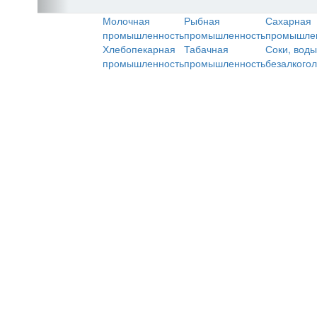
Молочная
Рыбная
Сахарная
промышленность
промышленность
промышле
Хлебопекарная
Табачная
Соки, воды
промышленность
промышленность
безалкого