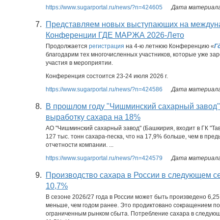
https://www.sugarportal.ru/news/?n=424605
Дата материала:
7.
Представляем новых выступающих на междун
Конференции ГДЕ МАРЖА 2026-Лето
Продолжается
регистрация
на 4-ю летнюю Конференцию «
Г
благодарим тех многочисленных участников, которые уже за
участия в мероприятии.
Конференция состоится 23-24 июля 2026 г.
https://www.sugarportal.ru/news/?n=424586
Дата материала:
8.
В прошлом году "Чишминский сахарный завод" 
выработку сахара на 18%
АО "Чишминский сахарный завод" (Башкирия, входит в ГК "Тав
127 тыс. тонн сахара-песка, что на 17,9% больше, чем в пред
отчетности компании. ...
https://www.sugarportal.ru/news/?n=424579
Дата материала:
9.
Производство сахара в России в следующем се
10,7%
В сезоне 2026/27 года в России может быть произведено 6,25
меньше, чем годом ранее. Это продиктовано сокращением по
ограниченным рынком сбыта. Потребление сахара в следующ