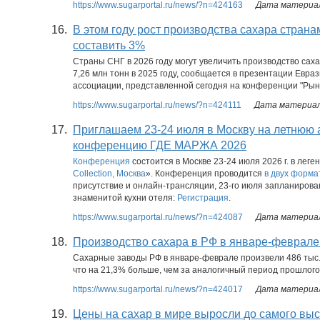
https://www.sugarportal.ru/news/?n=424163
Дата материал
16.
В этом году рост производства сахара стран
составить 3%
Страны СНГ в 2026 году могут увеличить производство сахар
7,26 млн тонн в 2025 году, сообщается в презентации Евра
ассоциации, представленной сегодня на конференции "Рынок
https://www.sugarportal.ru/news/?n=424111
Дата материала
17.
Приглашаем 23-24 июля в Москву на летнюю 
конференцию ГДЕ МАРЖА 2026
Конференция
состоится в Москве 23-24 июля 2026 г. в леге
Collection, Москва
». Конференция проводится
в двух форма
присутствие и онлайн-трансляции, 23-го июля запланирова
знаменитой кухни отеля:
Регистрация
.
https://www.sugarportal.ru/news/?n=424087
Дата материал
18.
Производство сахара в РФ в январе-феврале
Сахарные заводы РФ в январе-феврале произвели 486 тыс. 
что на 21,3% больше, чем за аналогичный период прошлого г
https://www.sugarportal.ru/news/?n=424017
Дата материал
19.
Цены на сахар в мире выросли до самого выс