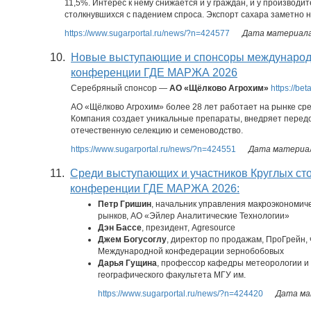
11,5%. Интерес к нему снижается и у граждан, и у производи
столкнувшихся с падением спроса. Экспорт сахара заметно н
https://www.sugarportal.ru/news/?n=424577
Дата материала:
10.
Новые выступающие и спонсоры международ
конференции ГДЕ МАРЖА 2026
Серебряный спонсор —
АО «Щёлково Агрохим»
https://bet
АО «Щёлково Агрохим» более 28 лет работает на рынке ср
Компания создает уникальные препараты, внедряет передо
отечественную селекцию и семеноводство.
https://www.sugarportal.ru/news/?n=424551
Дата материал
11.
Среди выступающих и участников Круглых ст
конференции ГДЕ МАРЖА 2026:
Петр Гришин
, начальник управления макроэкономиче
рынков, АО «Эйлер Аналитические Технологии»
Дэн Бассе
, президент, Agresource
Джем Богусоглу
, директор по продажам, ПроГрейн,
Международной конфедерации зернобобовых
Дарья Гущина
, профессор кафедры метеорологии и
географического факультета МГУ им.
https://www.sugarportal.ru/news/?n=424420
Дата ма