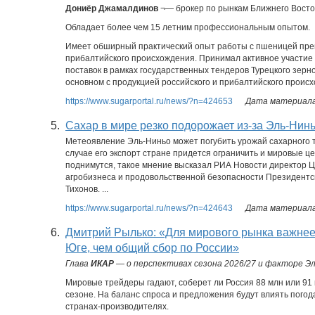
Дониёр Джамалдинов
¬— брокер по рынкам Ближнего Восто
Обладает более чем 15 летним профессиональным опытом.
Имеет обширный практический опыт работы с пшеницей пре
прибалтийского происхождения. Принимал активное участие 
поставок в рамках государственных тендеров Турецкого зерно
основном с продукцией российского и прибалтийского проис
https://www.sugarportal.ru/news/?n=424653
Дата материала:
5.
Сахар в мире резко подорожает из-за Эль-Нинь
Метеоявление Эль-Ниньо может погубить урожай сахарного т
случае его экспорт стране придется ограничить и мировые це
поднимутся, такое мнение высказал РИА Новости директор 
агробизнеса и продовольственной безопасности Президентс
Тихонов. ...
https://www.sugarportal.ru/news/?n=424643
Дата материала:
6.
Дмитрий Рылько: «Для мирового рынка важне
Юге, чем общий сбор по России»
Глава
ИКАР
— о перспективах сезона 2026/27 и факторе Эл
Мировые трейдеры гадают, соберет ли Россия 88 млн или 91
сезоне. На баланс спроса и предложения будут влиять погод
странах-производителях.