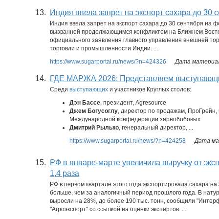
13.
Индия ввела запрет на экспорт сахара до 30 
Индия ввела запрет на экспорт сахара до 30 сентября на 
вызванной продолжающимся конфликтом на Ближнем Восток
официального заявления главного управления внешней тор
торговли и промышленности Индии. ...
https://www.sugarportal.ru/news/?n=424326
Дата материал
14.
ГДЕ МАРЖА 2026: Представляем выступающи
Среди
выступающих
и участников Круглых столов:
Дэн Бассе
, президент, Agresource
Джем Богусоглу
, директор по продажам, ПроГрейн,
Международной конфедерации зернобобовых
Дмитрий Рылько
, генеральный директор, ...
https://www.sugarportal.ru/news/?n=424258
Дата ма
15.
РФ в январе-марте увеличила выручку от эксп
1,4 раза
РФ в первом квартале этого года экспортировала сахара на
больше, чем за аналогичный период прошлого года. В нат
выросли на 28%, до более 190 тыс. тонн, сообщили "Интер
"Агроэкспорт" со ссылкой на оценки экспертов. ...