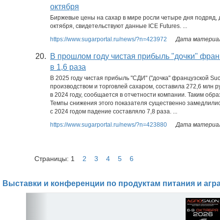
октября
Биржевые цены на сахар в мире росли четыре дня подряд, 
октября, свидетельствуют данные ICE Futures. ...
https://www.sugarportal.ru/news/?n=423972
Дата материал
20.
В прошлом году чистая прибыль "дочки" фран
в 1,6 раза
В 2025 году чистая прибыль "СДИ" ("дочка" французской S
производством и торговлей сахаром, составила 272,6 млн р
в 2024 году, сообщается в отчетности компании. Таким образ
Темпы снижения этого показателя существенно замедлились
с 2024 годом падение составляло 7,8 раза. ...
https://www.sugarportal.ru/news/?n=423880
Дата материал
Страницы: 1
2
3
4
5
6
Выставки и конференции по продуктам питания и агр