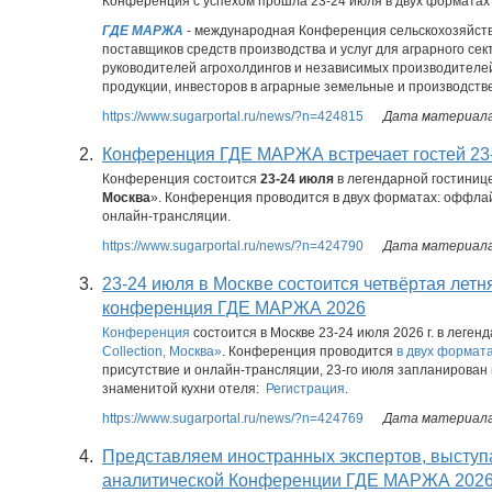
Конференция с успехом прошла 23-24 июля в двух форматах
ГДЕ МАРЖА
- международная Конференция сельскохозяйст
поставщиков средств производства и услуг для аграрного се
руководителей агрохолдингов и независимых производителе
продукции, инвесторов в аграрные земельные и производствен
https://www.sugarportal.ru/news/?n=424815
Дата материала:
2.
Конференция ГДЕ МАРЖА встречает гостей 23
Конференция состоится
23-24 июля
в легендарной гостиниц
Москва
». Конференция проводится в двух форматах: оффла
онлайн-трансляции.
https://www.sugarportal.ru/news/?n=424790
Дата материала:
3.
23-24 июля в Москве состоится четвёртая летн
конференция ГДЕ МАРЖА 2026
Конференция
состоится в Москве 23-24 июля 2026 г. в леген
Collection, Москва»
. Конференция проводится
в двух формат
присутствие и онлайн-трансляции, 23-го июля запланирован 
знаменитой кухни отеля:
Регистрация
.
https://www.sugarportal.ru/news/?n=424769
Дата материала:
4.
Представляем иностранных экспертов, высту
аналитической Конференции ГДЕ МАРЖА 202