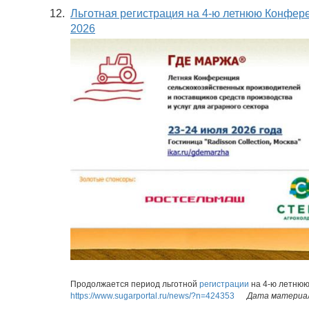
12.
Льготная регистрация на 4-ю летнюю Конф
2026
Продолжается период льготной
регистрации
на 4-ю летню
https://www.sugarportal.ru/news/?n=424353
Дата материал