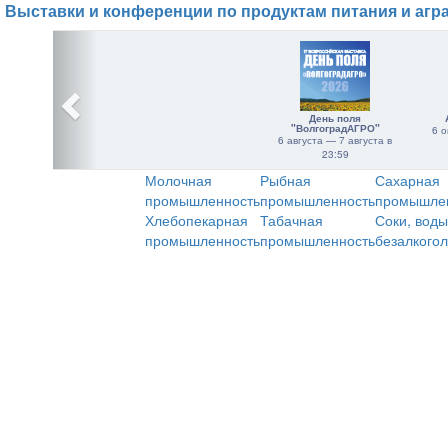
Выставки и конференции по продуктам питания и агр
День поля
"ВолгоградАГРО"
6 о
6 августа — 7 августа в
23:59
Молочная
Рыбная
Сахарная
промышленность
промышленность
промышле
Хлебопекарная
Табачная
Соки, воды
промышленность
промышленность
безалкого