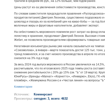
тратили в среднем 86 руб., на 12% больше, чем годом ранее.
Цены растут из-за увеличения себестоимости производства, конст
По словам заместителя председателя правления «Руспродсоюза»
продуктов питания) Дмитрия Леонова, существенно подорожало и 
шоколад и глазурь из-за колебаний цен на какао-бобы — за год бо
молочные жиры и фруктовые наполнители, добавляет эксперт.
На себестоимость мороженого повлияли рост затрат на фонд оплат
логистику и хранение, продолжает Дмитрий Леонов. Высокая стои
Жебит, не позволила производителям сформировать товарные за
Негативная конъюнктура рынка уже начала сказываться на темпах
«Союзмолока», в январе—марте показатель достиг 125 тыс. тонн, у
тренд поменялся, и за счет низкого производства в апреле по ито
снизился на 3% год к году.
За весь 2024 год выпуск мороженого в России увеличился на 14,5%,
рассчитывали, что по итогам всего 2025 года темпы роста состав
снижение рентабельности с 20% до 15% (см. “Ъ” от 19 марта). К
ЮниРусь» (бренды «Магнат» «Корнетто», «Инмарко», Ekzo), ГК «А
пломбир», «Жемчужина России») и «Чистая линия» на вопросы “Ъ”
Комментарии
Источник:
Коммерсант
Просмотры:
сегодня: 3, всего: 4632