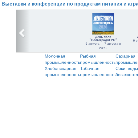
Выставки и конференции по продуктам питания и агр
День поля
"ВолгоградАГРО"
6 о
6 августа — 7 августа в
23:59
Молочная
Рыбная
Сахарная
промышленность
промышленность
промышле
Хлебопекарная
Табачная
Соки, воды
промышленность
промышленность
безалкого