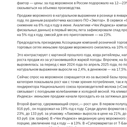
фактор — цены: за год мороженое в России подорожало на 12—23
сказываться на объемах производства.
Продажи мороженого в натуральном выражении в рознице в январе
году, по данным разработчика кассового ПО «Эвотор». В сервисе 
снижение на 6% год к году в июне. Аналитики «Чек Индекса» ком
фискальных данных) в первый месяц лета зафиксировали спад пр
на 5% год к году, смесей для его приготовления — на 23%.
Председатель президиума Ассоциации компаний розничной торговл
торговых сетях июньские продажи мороженого снизились на 10% год
Это контрастирует с картиной прошлого года, когда ритейлеры, н
роста продаж из-за установившейся жаркой погоды. Впрочем, на б
выровнялась: за период с мая 2024 года по апрель 2025 года, по 
натуральном выражении выросли на 2,4%, в денежном — на 17,5%
Сейчас спрос на мороженое сокращается из-за высокой базы прошл
категория показывала рост как с точки зрения потребления, так и 
гендиректора Национального союза производителей молока («Со
связывает с погодными колебаниями и холодной весной. На клима
Индекса»: июньские продажи начали проседать из-за затяжных до
Второй фактор, сдерживающий спрос,— рост цен. В первом полугод
916 руб., он подорожал на 19% год к году. Среди других форматов
23%, до 133 руб. за упаковку. «Лакомка» выросла в цене на 21%, д
63 руб. (см. график). В «Чек Индексе» медианную цену мороженого
порцию, увеличение год к году — в 13%. В «Супермаркетах от Т-Бан