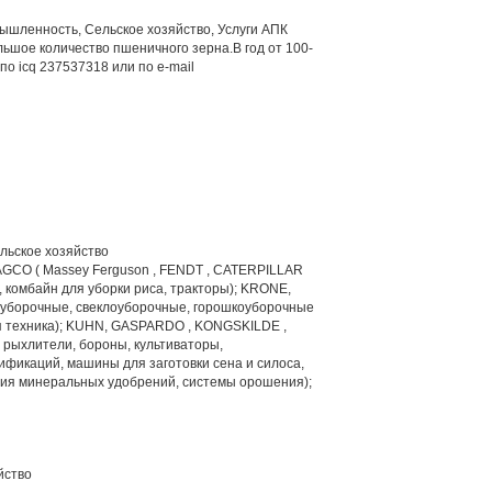
шленность, Сельское хозяйство, Услуги АПК
ьшое количество пшеничного зерна.В год от 100-
по icq 237537318 или по е-mail
льское хозяйство
GCO ( Massey Ferguson , FENDT , CATERPILLAR
комбайн для уборки риса, тракторы); KRONE,
уборочные, свеклоуборочные, горошкоуборочные
я техника); KUHN, GASPARDO , KONGSKILDE ,
, рыхлители, бороны, культиваторы,
ификаций, машины для заготовки сена и силоса,
ния минеральных удобрений, системы орошения);
йство