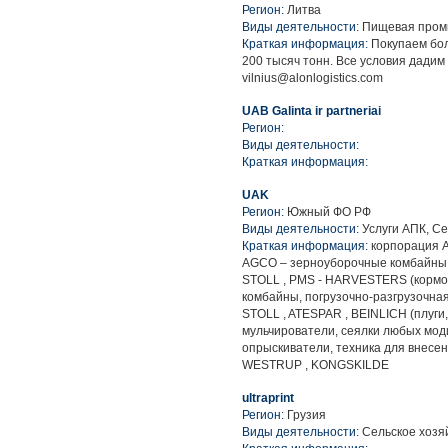
Регион:
Литва
Виды деятельности:
Пищевая промы
Краткая информация:
Покупаем бол
200 тысяч тонн. Все условия дадим 
vilnius@alonlogistics.com
UAB Galinta ir partneriai
Регион:
Виды деятельности:
Краткая информация:
UAK
Регион:
Южный ФО РФ
Виды деятельности:
Услуги АПК, Се
Краткая информация:
корпорация A
AGCO – зерноуборочные комбайны, 
STOLL , PMS - HARVESTERS (кормо
комбайны, погрузочно-разгрузочна
STOLL , ATESPAR , BEINLICH (плуги
мульчирователи, сеялки любых мод
опрыскиватели, техника для внесе
WESTRUP , KONGSKILDE
ultraprint
Регион:
Грузия
Виды деятельности:
Сельское хозя