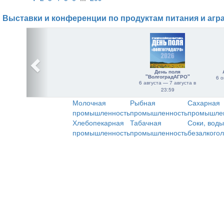
Выставки и конференции по продуктам питания и агр
День поля
"ВолгоградАГРО"
6 о
6 августа — 7 августа в
23:59
Молочная
Рыбная
Сахарная
промышленность
промышленность
промышле
Хлебопекарная
Табачная
Соки, воды
промышленность
промышленность
безалкого