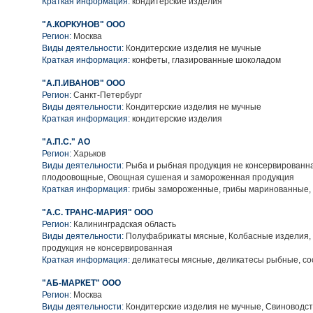
Краткая информация:
кондитерские изделия
"А.КОРКУНОВ" ООО
Регион:
Москва
Виды деятельности:
Кондитерские изделия не мучные
Краткая информация:
конфеты, глазированные шоколадом
"А.П.ИВАНОВ" ООО
Регион:
Санкт-Петербург
Виды деятельности:
Кондитерские изделия не мучные
Краткая информация:
кондитерские изделия
"А.П.С." АО
Регион:
Харьков
Виды деятельности:
Рыба и рыбная продукция не консервированн
плодоовощные, Овощная сушеная и замороженная продукция
Краткая информация:
грибы замороженные, грибы маринованные,
"А.С. ТРАНС-МАРИЯ" ООО
Регион:
Калининградская область
Виды деятельности:
Полуфабрикаты мясные, Колбасные изделия,
продукция не консервированная
Краткая информация:
деликатесы мясные, деликатесы рыбные, сос
"АБ-МАРКЕТ" ООО
Регион:
Москва
Виды деятельности:
Кондитерские изделия не мучные, Свиноводс