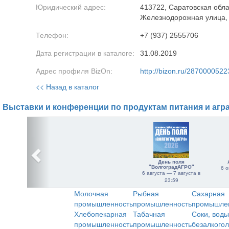
Юридический адрес:
413722, Саратовская обла
Железнодорожная улица,
Телефон:
+7 (937) 2555706
Дата регистрации в каталоге:
31.08.2019
Адрес профиля BizOn:
http://bizon.ru/2870000522
<< Назад в каталог
Выставки и конференции по продуктам питания и агр
День поля
"ВолгоградАГРО"
6 о
6 августа — 7 августа в
23:59
Молочная
Рыбная
Сахарная
промышленность
промышленность
промышле
Хлебопекарная
Табачная
Соки, воды
промышленность
промышленность
безалкого