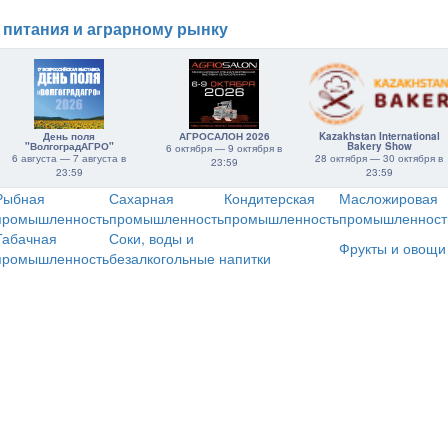
 питания и аграрному рынку
День поля
АГРОСАЛОН 2026
Kazakhstan International
"ВолгоградАГРО"
Bakery Show
6 октября — 9 октября в
6 августа — 7 августа в
28 октября — 30 октября в
23:59
23:59
23:59
Рыбная
Сахарная
Кондитерская
Масложировая
промышленность
промышленность
промышленность
промышленност
Табачная
Соки, воды и
Фрукты и овощи
промышленность
безалкогольные напитки