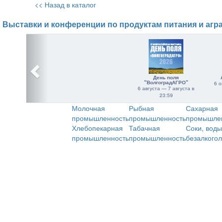
<< Назад в каталог
Выставки и конференции по продуктам питания и агр
День поля
"ВолгоградАГРО"
6 о
6 августа — 7 августа в
23:59
Молочная
Рыбная
Сахарная
промышленность
промышленность
промышле
Хлебопекарная
Табачная
Соки, воды
промышленность
промышленность
безалкого