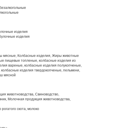
 безалкогольные
лкогольные
улочные изделия
булочные изделия
 мясные, Колбасные изделия, Жиры животные
е пищевые топленые, колбасные изделия из
делия вареные, колбасные изделия полукопченые,
, колбасные изделия твердокопченые, пельмени,
рш мясной
ция животноводства, Свиноводство,
ник, Молочная продукция животноводства,
 рогатого скота, молоко