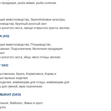
 продукция, рыба живая, рыба соленая
ция животноводства, Зернобобовые культуры,
оводства, Крупный рогатый скот
 рогатого скота, овощи открытого грунта, молоко
 (АО)
ция животноводства, Птицеводство,
харная, Подсолнечник, Молочная продукция
скот
 рогатого скота, яйца, мясо птицы, молоко
" ОАО
ственная, Крупа, Кормосмеси, Корма и
ные мучные изделия
зделия, комбикорма для птицы, комбикорма для
ма для свиней, мука пшеничная
БИНАТ (ОАО)
льное, Майонез, Жмых и шрот
узга