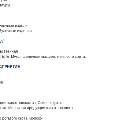
туры
ьтуры
улочные изделия
булочные изделия
од"
ьственная
ЛЬ. Мука пшеничная высшего и первого сорта.
ДПРИЯТИЕ
ка
ция животноводства, Свиноводство,
ник, Молочная продукция животноводства,
 рогатого скота, молоко