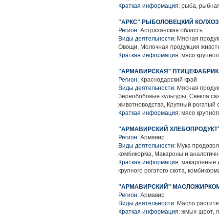
Краткая информация:
рыба, рыбная
"АРКС" РЫБОЛОВЕЦКИЙ КОЛХОЗ
Регион:
Астраханская область
Виды деятельности:
Мясная продук
Овощи, Молочная продукция животн
Краткая информация:
мясо крупного
"АРМАВИРСКАЯ" ПТИЦЕФАБРИКА
Регион:
Краснодарский край
Виды деятельности:
Мясная продук
Зернобобовые культуры, Свекла са
животноводства, Крупный рогатый 
Краткая информация:
мясо крупного
"АРМАВИРСКИЙ ХЛЕБОПРОДУКТ
Регион:
Армавир
Виды деятельности:
Мука продоволь
комбикорма, Макароны и аналогич
Краткая информация:
макаронные и
крупного рогатого скота, комбикор
"АРМАВИРСКИЙ" МАСЛОЖИРКОМ
Регион:
Армавир
Виды деятельности:
Масло растите
Краткая информация:
жмых-шрот, л