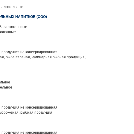
и алкогольные
ОЛЬНЫХ НАПИТКОВ (ООО)
 безалкогольные
рованные
 продукция не консервированная
ая, рыба вяленая, кулинарная рыбная продукция,
льное
тельное
 продукция не консервированная
мороженая, рыбная продукция
 продукция не консервированная