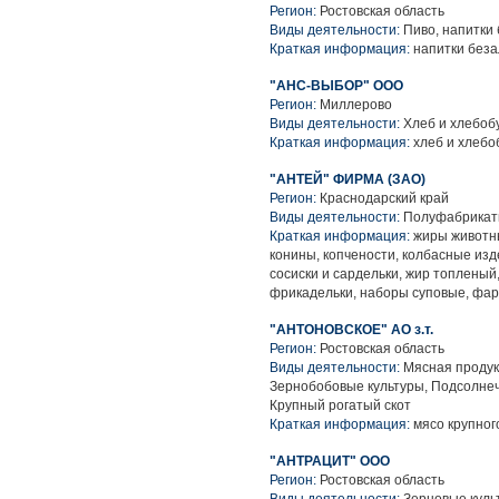
Регион:
Ростовская область
Виды деятельности:
Пиво, напитки
Краткая информация:
напитки беза
"АНС-ВЫБОР" ООО
Регион:
Миллерово
Виды деятельности:
Хлеб и хлебоб
Краткая информация:
хлеб и хлебо
"АНТЕЙ" ФИРМА (ЗАО)
Регион:
Краснодарский край
Виды деятельности:
Полуфабрикаты
Краткая информация:
жиры животны
конины, копчености, колбасные из
сосиски и сардельки, жир топленый
фрикадельки, наборы суповые, фа
"АНТОНОВСКОЕ" АО з.т.
Регион:
Ростовская область
Виды деятельности:
Мясная продук
Зернобобовые культуры, Подсолнеч
Крупный рогатый скот
Краткая информация:
мясо крупного
"АНТРАЦИТ" ООО
Регион:
Ростовская область