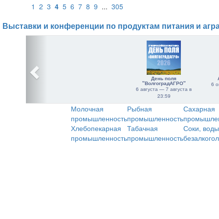
1
2
3
4
5
6
7
8
9
...
305
Выставки и конференции по продуктам питания и агр
День поля
"ВолгоградАГРО"
6 о
6 августа — 7 августа в
23:59
Молочная
Рыбная
Сахарная
промышленность
промышленность
промышле
Хлебопекарная
Табачная
Соки, воды
промышленность
промышленность
безалкого