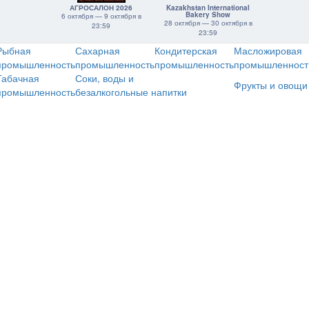
АГРОСАЛОН 2026
Kazakhstan International
Bakery Show
6 октября — 9 октября в
28 октября — 30 октября в
23:59
23:59
Рыбная
Сахарная
Кондитерская
Масложировая
промышленность
промышленность
промышленность
промышленност
Табачная
Соки, воды и
Фрукты и овощи
промышленность
безалкогольные напитки