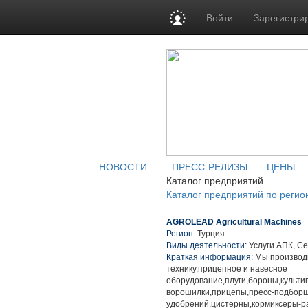
Войти
Зарегистри
НОВОСТИ
ПРЕСС-РЕЛИЗЫ
ЦЕНЫ
Каталог предприятий
Каталог предприятий по регио
AGROLEAD Agricultural Machines
Регион:
Турция
Виды деятельности:
Услуги АПК, Се
Краткая информация:
Мы производи
технику,прицепное и навесное
оборудование,плуги,бороны,культи
ворошилки,прицепы,пресс-подбор
удобрений,цистерны,кормиксеры-р