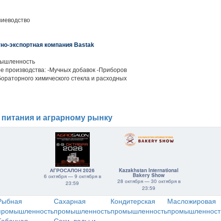
ниеводство
но-экспортная компания Bastak
ышленность
ре производства: -Мучных добавок -Приборов
бораторного химического стекла и расходных
 питания и аграрному рынку
АГРОСАЛОН 2026
Kazakhstan International
Bakery Show
6 октября — 9 октября в
28 октября — 30 октября в
23:59
23:59
Рыбная
Сахарная
Кондитерская
Масложировая
промышленность
промышленность
промышленность
промышленност
Табачная
Соки, воды и