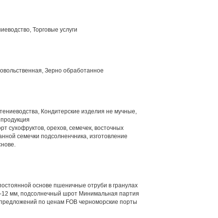
иеводство, Торговые услуги
довольственная, Зерно обработанное
тениеводства, Кондитерские изделия не мучные,
 продукция
рт сухофруктов, орехов, семечек, восточных
анной семечки подсолненчника, изготовление
снове.
постоянной основе пшеничные отруби в гранулах
 8-12 мм, подсолнечный шрот Минимальная партия
 предложений по ценам FOB черноморские порты