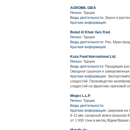
AGROMIL GIDA
Регион:
Турция
Виды деятельности:
Зерно и растен
Краткая информация:
Belad Al Khair Gen.Trad.
Регион:
Турция
Виды деятельности:
Рис, Мука про
Краткая информация:
Koza Food International Ltd.
Регион:
Турция
Виды деятельности:
Продукция рас
Овощная сушеная и замороженная
Краткая информация:
Экспорт/импо
сладостей. Производство калибров
сладостей на фруктово-ореховой о
Megex L.L.P.
Регион:
Турция
Виды деятельности:
Краткая информация:
закупаем на 
8-12 мм, сахарный жом в гранулах
от 1 000 тонн в месяц Ждем Ваших