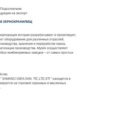
 Подсолнечник
дукцию на экспорт
ЕМ ЗЕРНОХРАНИЛИЩ
орпорация которая разрабатывает и проектирует,
ает оборудование для различных отраслей,
оизводства, хранения и переработки зерна,
тизации производства. Мysilo осуществляет
юбых комбикормовых заводов – от самых простых
йство
 SAMANCI GIDA SAN. TİC.LTD.STİ ” находится в
зируется на торговле зерновых и масличных
.