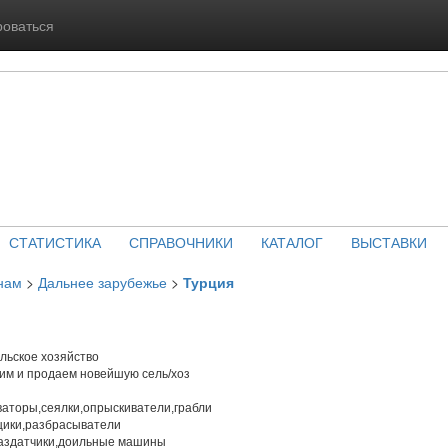
роваться
СТАТИСТИКА
СПРАВОЧНИКИ
КАТАЛОГ
ВЫСТАВКИ
нам
>
Дальнее зарубежье
>
Турция
льское хозяйство
м и продаем новейшую сель/хоз
ваторы,сеялки,опрыскиватели,грабли
щики,разбрасыватели
аздатчики,доильные машины