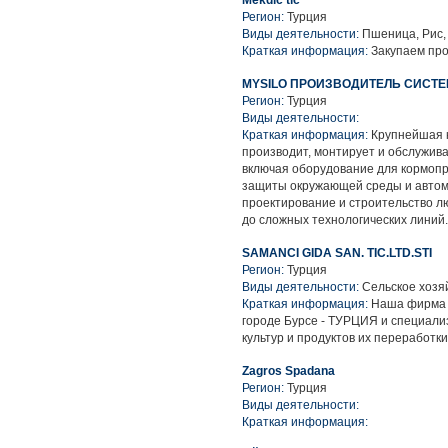
Mekdic tic
Регион:
Турция
Виды деятельности:
Пшеница, Рис,
Краткая информация:
Закупаем про
MYSILO ПРОИЗВОДИТЕЛЬ СИСТ
Регион:
Турция
Виды деятельности:
Краткая информация:
Крупнейшая к
производит, монтирует и обслужив
включая оборудование для кормопр
защиты окружающей среды и автома
проектирование и строительство л
до сложных технологических линий.
SAMANCI GIDA SAN. TIC.LTD.STI
Регион:
Турция
Виды деятельности:
Сельское хозя
Краткая информация:
Наша фирма “
городе Бурсе - ТУРЦИЯ и специали
культур и продуктов их переработки
Zagros Spadana
Регион:
Турция
Виды деятельности:
Краткая информация: