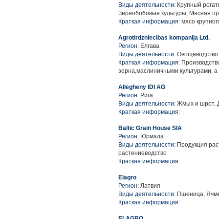
Виды деятельности:
Крупный рогаты
Зернобобовые культуры, Мясная п
Краткая информация:
мясо крупного
Agrotirdzniecibas kompanija Ltd.
Регион:
Елгава
Виды деятельности:
Овощеводство 
Краткая информация:
Производство
зерна,маслиничными культурами, а
Allegheny IDI AG
Регион:
Рига
Виды деятельности:
Жмых и шрот, Д
Краткая информация:
Baltic Grain House SIA
Регион:
Юрмала
Виды деятельности:
Продукция раст
растениеводство
Краткая информация:
Elagro
Регион:
Латвия
Виды деятельности:
Пшеница, Ячме
Краткая информация:
ELAGRO