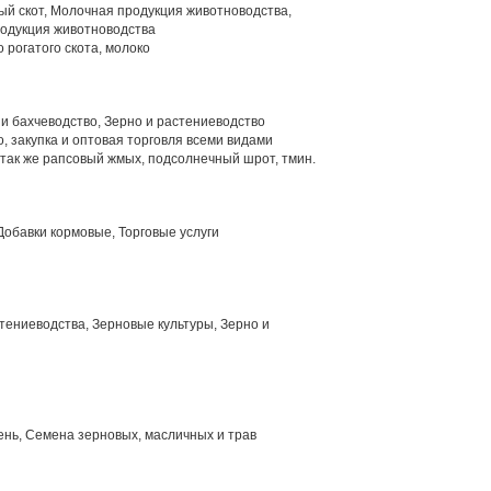
й скот, Молочная продукция животноводства,
родукция животноводства
 рогатого скота, молоко
и бахчеводство, Зерно и растениеводство
, закупка и оптовая торговля всеми видами
 так же рапсовый жмых, подсолнечный шрот, тмин.
обавки кормовые, Торговые услуги
ениеводства, Зерновые культуры, Зерно и
нь, Семена зерновых, масличных и трав