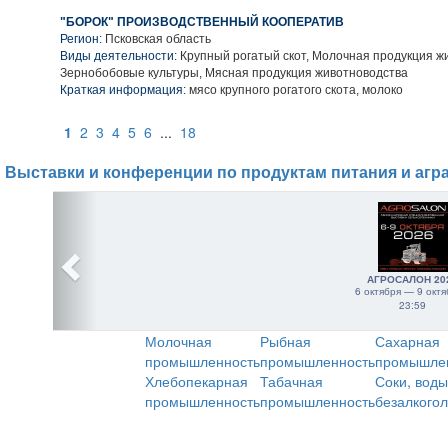
"БОРОК" ПРОИЗВОДСТВЕННЫЙ КООПЕРАТИВ
Регион:
Псковская область
Виды деятельности:
Крупный рогатый скот, Молочная продукция ж
Зернобобовые культуры, Мясная продукция животноводства
Краткая информация:
мясо крупного рогатого скота, молоко
1
2
3
4
5
6
...
18
Выставки и конференции по продуктам питания и агр
АГРОСАЛОН 20
6 октября — 9 октя
23:59
Молочная
Рыбная
Сахарная
промышленность
промышленность
промышле
Хлебопекарная
Табачная
Соки, воды
промышленность
промышленность
безалкого