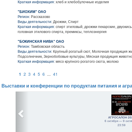
Краткая информация:
хлеб и хлебобулочные изделия
"БИОХИМ" ОАО
Регион:
Рассказово
Виды деятельности:
Дрожжи, Спирт
Краткая информация:
спирт этиловый, дрожжи пекарские, двуокись
головная этилового спирта, премиксы, теплоэнергия
"БОКИНСКАЯ НИВА" ОАО
Регион:
Тамбовская область
Виды деятельности:
Крупный рогатый скот, Молочная продукция ж
Подсолнечник, Зернобобовые культуры, Мясная продукция животн
Краткая информация:
мясо крупного рогатого скота, молоко
1
2
3
4
5
6
...
41
Выставки и конференции по продуктам питания и агр
АГРОСАЛОН 20
6 октября — 9 октя
23:59