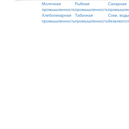
Молочная
Рыбная
Сахарная
промышленность
промышленность
промышле
Хлебопекарная
Табачная
Соки, воды
промышленность
промышленность
безалкого