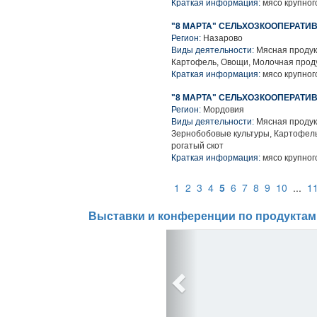
Краткая информация:
мясо крупного
"8 МАРТА" СЕЛЬХОЗКООПЕРАТИ
Регион:
Назарово
Виды деятельности:
Мясная продук
Картофель, Овощи, Молочная проду
Краткая информация:
мясо крупного
"8 МАРТА" СЕЛЬХОЗКООПЕРАТИ
Регион:
Мордовия
Виды деятельности:
Мясная продук
Зернобобовые культуры, Картофель
рогатый скот
Краткая информация:
мясо крупного
1
2
3
4
5
6
7
8
9
10
...
1
Выставки и конференции по продуктам