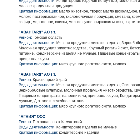
Виды деятельности:
Кондитерские изделия не мучные, Молочная и
маслосыродельная продукция
Краткая информация:
масло животное, творог, масло шоколадное, 
молоко пастеризованное, кисломолочная продукция, сметана, кре
кефир:, мороженое, сливки, молоко сухое, сырковая масса, сырки 
"АВАНГАРД" АО з.т.
Регион:
Томская область
Виды деятельности:
Мясная продукция животноводства, Зернобобо
Молочная продукция животноводства, Крупный рогатый скот, Детск
питание, Кондитерские изделия не мучные, Пищевые концентраты
приправы, соусы
Краткая информация:
мясо крупного рогатого скота, молоко
"АВАНГАРД" АО з.т.
Регион:
Красноярский край
Виды деятельности:
Мясная продукция животноводства, Свиноводс
Зернобобовые культуры, Молочная продукция животноводства, Кру
Пищевые концентраты, наполнители, приправы, соусы, Кондитерс
мучные, Детское и лечебное питание
Краткая информация:
мясо крупного рогатого скота, молоко
"АГНИЯ" ООО
Регион:
Петропавловск-Камчатский
Виды деятельности:
Кондитерские изделия не мучные
Краткая информация:
кондитерские изделия