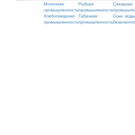
Молочная
Рыбная
Сахарная
промышленность
промышленность
промышле
Хлебопекарная
Табачная
Соки, воды
промышленность
промышленность
безалкого