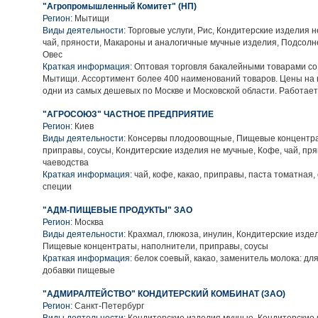
"Агропромышленный Комитет" (НП)
Регион:
Мытищи
Виды деятельности:
Торговые услуги, Рис, Кондитерские изделия н
чай, пряности, Макароны и аналогичные мучные изделия, Подсолне
Овес
Краткая информация:
Оптовая торговля бакалейными товарами со с
Мытищи. Ассортимент более 400 наименований товаров. Цены на 
одни из самых дешевых по Москве и Московской области. Работает
"АГРОСОЮЗ" ЧАСТНОЕ ПРЕДПРИЯТИЕ
Регион:
Киев
Виды деятельности:
Консервы плодоовощные, Пищевые концентра
приправы, соусы, Кондитерские изделия не мучные, Кофе, чай, пр
чаеводства
Краткая информация:
чай, кофе, какао, приправы, паста томатная, 
специи
"АДМ-ПИЩЕВЫЕ ПРОДУКТЫ" ЗАО
Регион:
Москва
Виды деятельности:
Крахмал, глюкоза, инулин, Кондитерские изде
Пищевые концентраты, наполнители, приправы, соусы
Краткая информация:
белок соевый, какао, заменитель молока: для
добавки пищевые
"АДМИРАЛТЕЙСТВО" КОНДИТЕРСКИЙ КОМБИНАТ (ЗАО)
Регион:
Санкт-Петербург